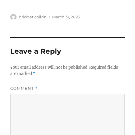
Author
Posted
bridget.collrin
March 31, 2025
on
Leave a Reply
Your email address will not be published.
Required fields
are marked
*
COMMENT
*