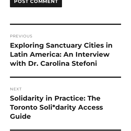
Post
PREVIOUS
navigation
Exploring Sanctuary Cities in
Previous
post:
Latin America: An Interview
with Dr. Carolina Stefoni
NEXT
Solidarity in Practice: The
Next
post:
Toronto Soli*darity Access
Guide